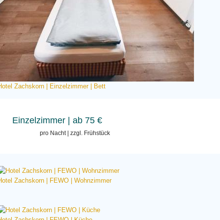
Hotel Zachskorn | Einzelzimmer | Bett
Einzelzimmer
| ab 75 €
pro Nacht | zzgl. Frühstück
Hotel Zachskorn | FEWO | Wohnzimmer
Hotel Zachskorn | FEWO | Küche